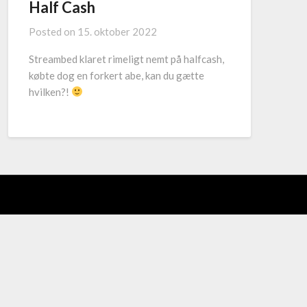
Half Cash
Posted on
15. oktober 2022
Streambed klaret rimeligt nemt på halfcash,
købte dog en forkert abe, kan du gætte
hvilken?!