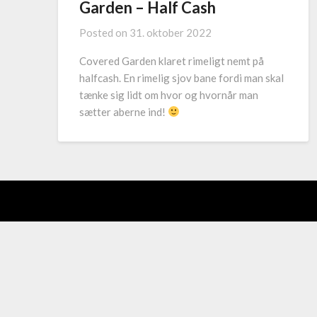
Garden – Half Cash
Posted on
31. oktober 2022
Covered Garden klaret rimeligt nemt på
halfcash. En rimelig sjov bane fordi man skal
tænke sig lidt om hvor og hvornår man
sætter aberne ind!