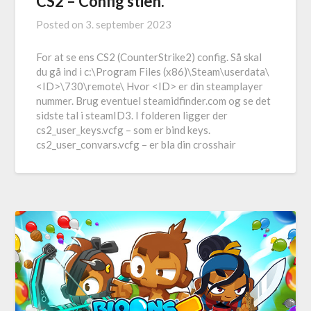
CS2 – Config stien.
Posted on
3. september 2023
For at se ens CS2 (CounterStrike2) config. Så skal
du gå ind i c:\Program Files (x86)\Steam\userdata\
<ID>\730\remote\ Hvor <ID> er din steamplayer
nummer. Brug eventuel steamidfinder.com og se det
sidste tal i steamID3. I folderen ligger der
cs2_user_keys.vcfg – som er bind keys.
cs2_user_convars.vcfg – er bla din crosshair