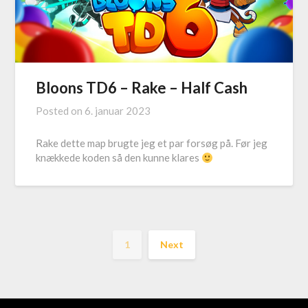
Bloons TD6 – Rake – Half Cash
Posted on
6. januar 2023
Rake dette map brugte jeg et par forsøg på. Før jeg
knækkede koden så den kunne klares
1
Next