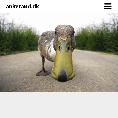
Skip
ankerand.dk
to
content