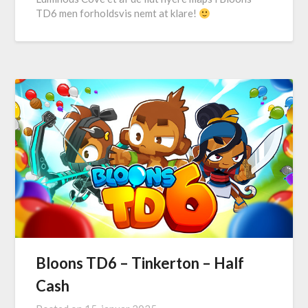
TD6 men forholdsvis nemt at klare!
Bloons TD6 – Tinkerton – Half
Cash