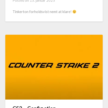
Posted on
15. januar 2025
Tinkerton forholdsvist nemt at klare!