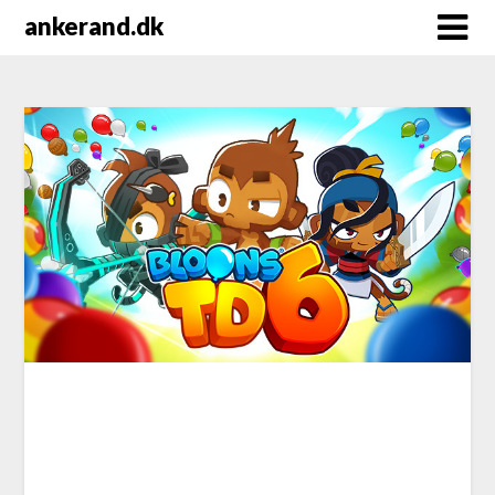
Skip
ankerand.dk
to
content