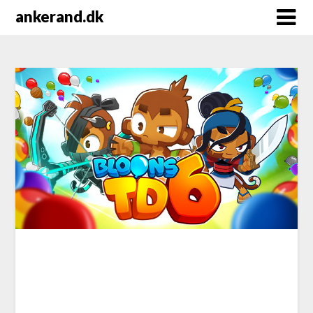
Skip
ankerand.dk
to
content